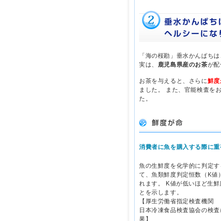
「海の桜勘」垂水かんぱちは
実は、
鹿児島県産のお茶
が配
お茶を与えると、さらに
鮮度
ました。 また、官能検査を
た。
消費者に魚を購入する際に重
魚の生鮮度を化学的に判定す
て、魚類鮮度判定恒数（K値
れます。 K値が低いほど生
とを示します。
【厚生労働省指定検査機関
日本冷凍食品検査協会の検査
果】