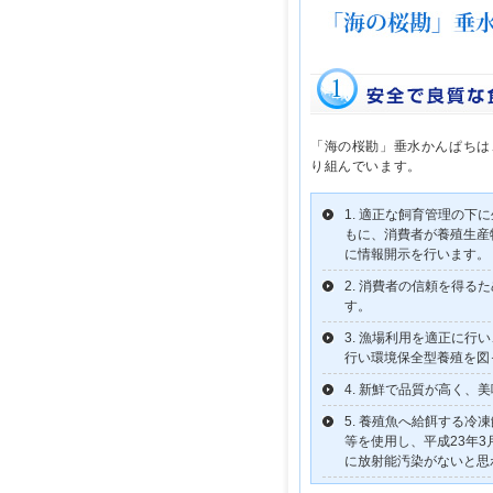
「海の桜勘」垂水かんぱちは
り組んでいます。
適正な飼育管理の下に
もに、消費者が養殖生産
に情報開示を行います。
消費者の信頼を得るた
す。
漁場利用を適正に行い
行い環境保全型養殖を図
新鮮で品質が高く、美
養殖魚へ給餌する冷凍
等を使用し、平成23年
に放射能汚染がないと思