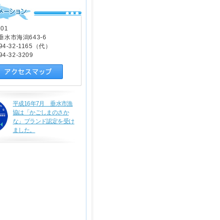
101
水市海潟643-6
94-32-1165（代）
4-32-3209
平成16年7月 垂水市漁
協は「かごしまのさか
な」ブランド認定を受け
ました。