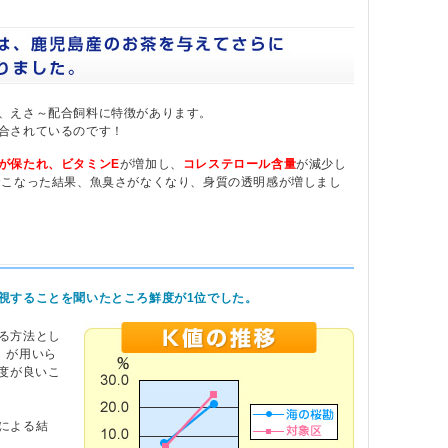
、えさ～配合飼料に特徴があります。
合されているのです！
が保たれ、ビタミンE
が増加し、
コレステロール含量
が減少し
おこなった結果、魚臭さがなくなり、身質の透明感が増しまし
視することを聞いたところ鮮度が1位でした。
る方法とし
）が用いら
鮮度が良いこ
による結