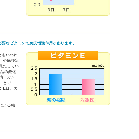
必要なビタミンで免疫増強作用があります。
ともいわれ
、心筋梗塞
果たしてい
食品の酸化
病、ガン）
ことで、
ンEは、大
による結